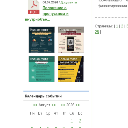
проживающих н
06.07.2026
/
Документы
финансирования 
Положение о
пропускном и
внутриобъе...
Страницы: |
1
|
2
|
Только фото
Только фото
28
|
Только фото
Только фото
Календарь событий
<<
Август
>>
<<
2026
>>
Пн
Вт
Ср
Чт
Пт
Сб
Вс
1
2