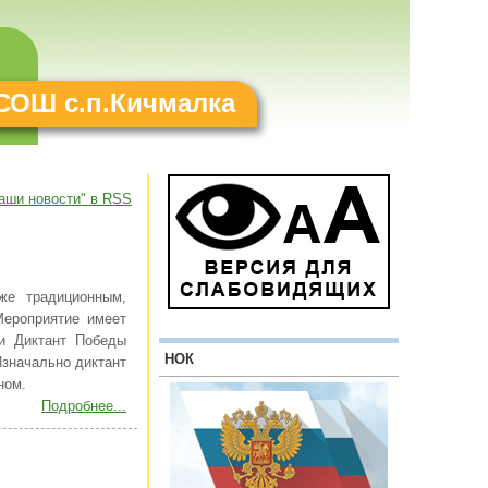
СОШ с.п.Кичмалка
аши новости" в RSS
же традиционным,
Мероприятие имеет
ии Диктант Победы
НОК
Изначально диктант
ном.
Подробнее...