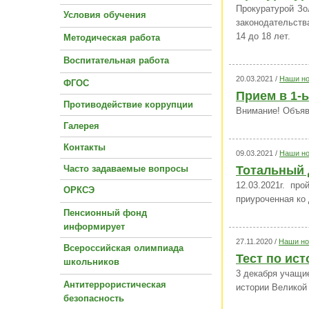
Прокуратурой Зо
Условия обучения
законодательств
14 до 18 лет.
Методическая работа
Воспитательная работа
20.03.2021 /
Наши но
ФГОС
Прием в 1-
Противодействие коррупции
Внимание! Объяв
Галерея
Контакты
09.03.2021 /
Наши но
Часто задаваемые вопросы
Тотальный 
12.03.2021г. пр
ОРКСЭ
приуроченная ко 
Пенсионный фонд
информирует
27.11.2020 /
Наши но
Всероссийская олимпиада
Тест по ис
школьников
3 декабря учащи
Антитеррористическая
истории Великой
безопасность