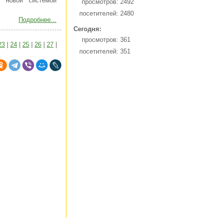
ы новой системой
просмотров:
2492
посетителей:
2480
Подробнее...
Сегодня:
просмотров:
361
23
|
24
|
25
|
26
|
27
|
посетителей:
351