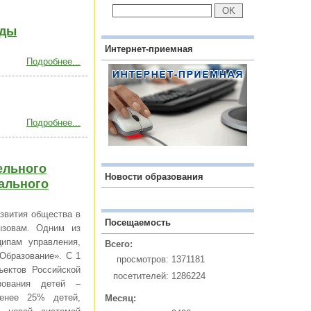
ады
Интернет-приемная
Подробнее...
Подробнее...
ельного
Новости образования
ального
звития общества в
Посещаемость
ызовам. Одним из
ипам управления,
Всего:
Образование». С 1
просмотров:
1371181
ъектов Российской
посетителей:
1286224
зования детей –
менее 25% детей,
Месяц: