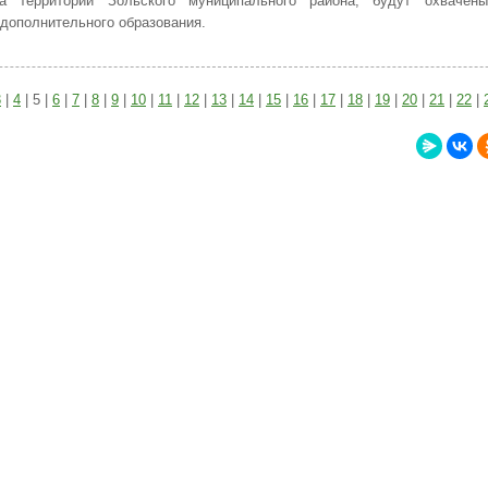
а территории Зольского муниципального района, будут охвачен
дополнительного образования.
3
|
4
| 5 |
6
|
7
|
8
|
9
|
10
|
11
|
12
|
13
|
14
|
15
|
16
|
17
|
18
|
19
|
20
|
21
|
22
|