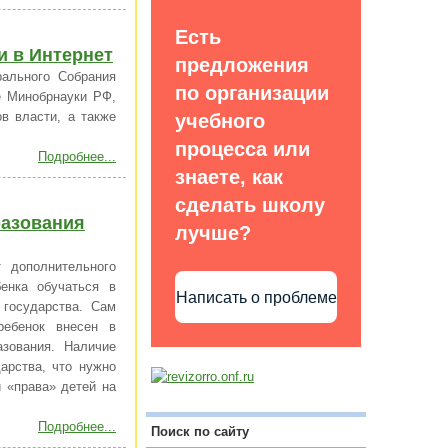
Есть
и в Интернет
предложения
ального Собрания
по организации
е Минобрнауки РФ,
в власти, а также
учебного
процесса или
Подробнее...
знаете, как
сделать школу
разования
лучше?
 дополнительного
енка обучаться в
Написать о проблеме
 государства. Сам
ребенок внесен в
азования. Наличие
арства, что нужно
и «права» детей на
Подробнее...
Поиск по сайту