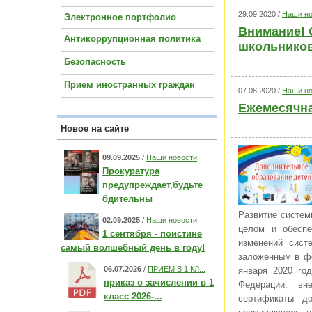
29.09.2020 /
Наши но
Электронное портфолио
Внимание! 
Антикоррупционная политика
школьников
Безопасность
Прием иностранных граждан
07.08.2020 /
Наши но
Ежемесячна
Новое на сайте
09.09.2025
/
Наши новости
Прокуратура
предупреждает,будьте
бдительны
Развитие систем
02.09.2025
/
Наши новости
целом и обеспе
1 сентября - поистине
изменений сист
самый волшебный день в году!
заложенным в фе
06.07.2026
/
ПРИЕМ В 1 КЛ...
января 2020 го
приказ о зачислении в 1
Федерации, вн
класс 2026-...
сертификаты д