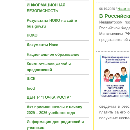
ИНФОРМАЦИОННАЯ
06.10.2020 /
Наши но
БЕЗОПАСНОСТЬ
В Российск
Результаты НОКО на сайте
Инициатором пр
bus.gov.ru
Российской Феде
Минкомсвязи РФ,
НОКО
представителей 
Документы Ноко
Национальное образование
Книги отзывов,жалоб и
предложений
ШСК
food
ЦЕНТР "ТОЧКА РОСТА"
сведений в реес
Акт приемки школы к началу
платить за его 
2025 – 2026 учебного года
получение беспл
Информация для родителей и
учеников