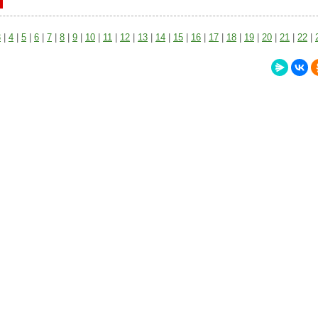
3
|
4
|
5
|
6
|
7
|
8
|
9
|
10
|
11
|
12
|
13
|
14
|
15
|
16
|
17
|
18
|
19
|
20
|
21
|
22
|