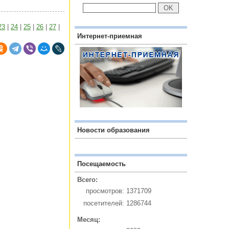
23
|
24
|
25
|
26
|
27
|
Интернет-приемная
Новости образования
Посещаемость
Всего:
просмотров:
1371709
посетителей:
1286744
Месяц: