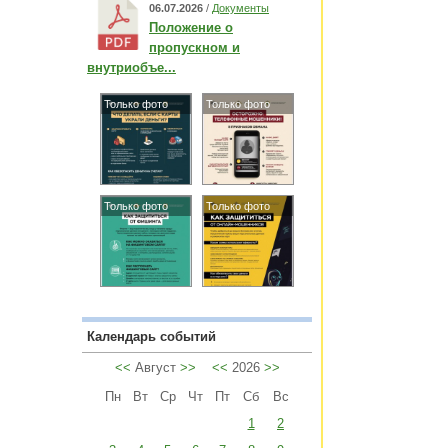
06.07.2026
/
Документы
Положение о
пропускном и
внутриобъе...
Только фото
Только фото
Только фото
Только фото
Календарь событий
<<
Август
>>
<<
2026
>>
Пн
Вт
Ср
Чт
Пт
Сб
Вс
1
2