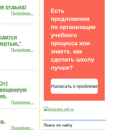
мя отдыха!
Есть
Подробнее...
предложения
по организации
учебного
водится
процесса или
мертью."
Подробнее...
знаете, как
сделать школу
лучше?
О»)
Написать о проблеме
священную
ия.
Подробнее...
в.
Поиск по сайту
Подробнее...