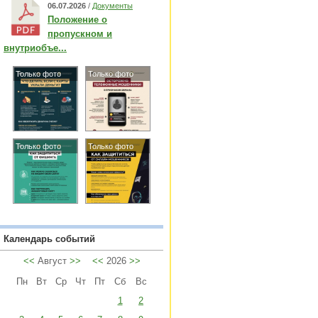
06.07.2026
/
Документы
Положение о
пропускном и
внутриобъе...
Только фото
Только фото
Только фото
Только фото
Календарь событий
<<
Август
>>
<<
2026
>>
Пн
Вт
Ср
Чт
Пт
Сб
Вс
1
2