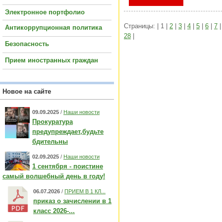
Электронное портфолио
Страницы: | 1 |
2
|
3
|
4
|
5
|
6
|
7
Антикоррупционная политика
28
|
Безопасность
Прием иностранных граждан
Новое на сайте
09.09.2025
/
Наши новости
Прокуратура
предупреждает,будьте
бдительны
02.09.2025
/
Наши новости
1 сентября - поистине
самый волшебный день в году!
06.07.2026
/
ПРИЕМ В 1 КЛ...
приказ о зачислении в 1
класс 2026-...