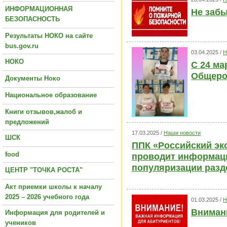
ИНФОРМАЦИОННАЯ
Не забы
БЕЗОПАСНОСТЬ
Результаты НОКО на сайте
bus.gov.ru
03.04.2025 /
Н
НОКО
С 24 ма
Общерос
Документы Ноко
Национальное образование
Книги отзывов,жалоб и
предложений
17.03.2025 /
Наши новости
ШСК
ППК «Российский эко
food
проводит информац
популяризации разд
ЦЕНТР "ТОЧКА РОСТА"
Акт приемки школы к началу
2025 – 2026 учебного года
01.03.2025 /
Н
Вниман
Информация для родителей и
учеников