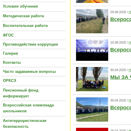
Условия обучения
29.08.2025 /
Н
Методическая работа
Всерос
Воспитательная работа
ФГОС
10.08.2025 /
Н
Противодействие коррупции
Всерос
Галерея
Контакты
30.04.2025 /
Н
Часто задаваемые вопросы
МЫ ЗА 
ОРКСЭ
Пенсионный фонд
информирует
30.04.2025 /
Н
Всероссийская олимпиада
Всеросс
школьников
Антитеррористическая
безопасность
28.04.2025 /
Н