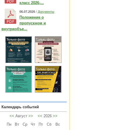
класс 2026-...
06.07.2026
/
Документы
Положение о
пропускном и
внутриобъе...
Только фото
Только фото
Только фото
Только фото
Календарь событий
<<
Август
>>
<<
2026
>>
Пн
Вт
Ср
Чт
Пт
Сб
Вс