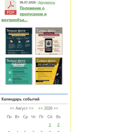
06.07.2026
/
Документы
Положение о
пропускном и
внутриобъе...
Только фото
Только фото
Только фото
Только фото
Календарь событий
<<
Август
>>
<<
2026
>>
Пн
Вт
Ср
Чт
Пт
Сб
Вс
1
2