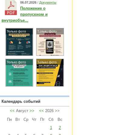
06.07.2026
/
Документы
Положение о
пропускном и
внутриобъе...
Только фото
Только фото
Только фото
Только фото
Календарь событий
<<
Август
>>
<<
2026
>>
Пн
Вт
Ср
Чт
Пт
Сб
Вс
1
2